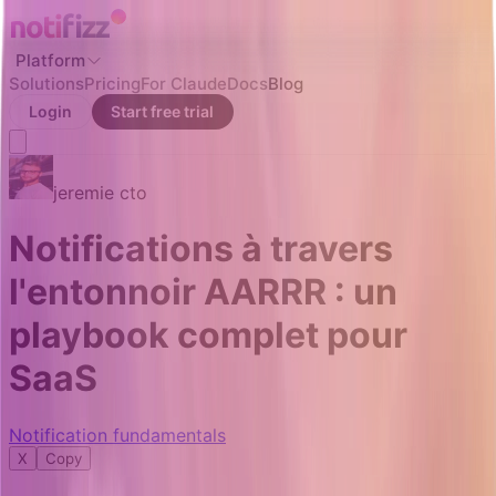
Platform
Solutions
Pricing
For Claude
Docs
Blog
Login
Start free trial
jeremie
cto
Notifications à travers
l'entonnoir AARRR : un
playbook complet pour
SaaS
Notification fundamentals
X
Copy