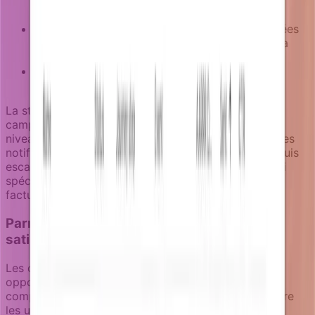
déclenchées par les tentatives d'utilisation de
fonctionnalités premium
Campagnes de renouvellement avec des données
ROI personnalisées basées sur l'usage réel de la
plateforme
Campagnes d'expansion ciblant les utilisateurs
admin quand la taille d'équipe grandit
La stratégie de canal devient critique pour les
campagnes de revenus. Les opportunités de mise à
niveau à haute valeur pourraient commencer avec des
notifications in-app pour une attention immédiate, puis
escalader vers l'email si non adressées dans un délai
spécifique. Le SMS reste réservé aux problèmes de
facturation urgents uniquement.
Parrainage : transformer les utilisateurs
satisfaits en ambassadeurs
Les campagnes de parrainage identifient les
opportunités d'expansion et encouragent les
comportements d'advocacy. La clé est de reconnaître
les utilisateurs susceptibles de parrainer d'autres