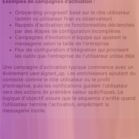
Exemples de campagnes d'activation :
Onboarding progressif basé sur le rôle utilisateur
(admin vs utilisateur final vs observateur)
Rappels d'activation de fonctionnalités déclenchés
par des étapes de configuration incomplètes
Campagnes d'invitation d'équipe qui ajustent la
messagerie selon la taille de l'entreprise
Flux de configuration d'intégration qui priorisent
les outils que l'entreprise de l'utilisateur utilise déjà
Une campagne d'activation typique commence avec un
événement user.signed_up. Les enrichisseurs ajoutent du
contexte comme le rôle utilisateur ou le profil
d'entreprise, puis les notifications guident l'utilisateur
vers des actions de première valeur spécifiques. La
logique d'objectif assure que la séquence s'arrête quand
l'utilisateur termine l'activation, empêchant la
messagerie inutile.