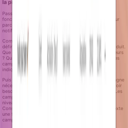
la pratique de campagne
Passer de la théorie AARRR aux campagnes
fonctionnelles nécessite que les équipes mappent leur
parcours utilisateur spécifique aux déclencheurs de
notification et aux besoins de contexte métier.
Commencez par identifier les événements clés qui
définissent chaque étape d'entonnoir dans votre produit.
Que signifie réellement "activation" pour vos utilisateurs
? Quand quelqu'un devient-il un bon candidat pour les
campagnes de revenus ? Quels comportements
indiquent la préparation au parrainage ?
Puis déterminez quel contexte métier chaque campagne
nécessite. Les campagnes d'activation pourraient avoir
besoin du rôle utilisateur et de la taille d'entreprise. Les
campagnes de revenus pourraient avoir besoin des
niveaux d'usage actuels et des détails de plan.
Construisez des enrichisseurs qui exposent ce contexte
une fois, puis réutilisez-les à travers plusieurs
campagnes.