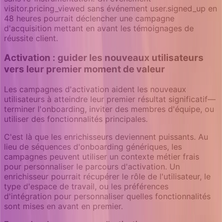
visitor.pricing_viewed sans événement user.signed_up en
48 heures pourrait déclencher une campagne
d'acquisition mettant en avant les témoignages de
réussite client.
Activation : guider les nouveaux utilisateurs
vers leur premier moment de valeur
Les campagnes d'activation aident les nouveaux
utilisateurs à atteindre leur premier résultat significatif—
terminer l'onboarding, inviter des membres d'équipe, ou
utiliser des fonctionnalités principales.
C'est là que les enrichisseurs deviennent puissants. Au
lieu de séquences d'onboarding génériques, les
campagnes peuvent utiliser un contexte métier frais
pour personnaliser le parcours d'activation. Un
enrichisseur pourrait récupérer le rôle de l'utilisateur, le
type d'espace de travail, ou les préférences
d'intégration pour personnaliser quelles fonctionnalités
sont mises en avant en premier.