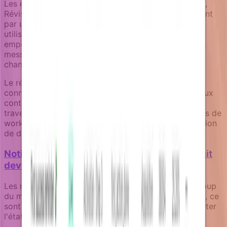
Les états de workflow de campagne—Brouillon, Dev,
Révision, Live—assurent que les changements passent
par une validation appropriée avant d'atteindre les
utilisateurs. Cette approche humain-dans-la-boucle
empêche les séquences automatisées d'envoyer des
messages inappropriés quand le contexte métier
change.
Le résultat est une stratégie de notification qui reste
connectée au progrès réel de l'entonnoir, s'adapte aux
contextes utilisateur individuels, et se coordonne à
travers les équipes sans nécessiter des constructeurs de
workflow complexes ou des projets de synchronisation
de données lourds.
Notifications produit : comment votre produit
devrait communiquer par lui-même
Les notifications ne sont pas des réflexions après coup
du marketing. Dans les entreprises orientées produit, ce
sont des surfaces produit centrales qui doivent refléter
l'état réel du produit et le contexte utilisateur.