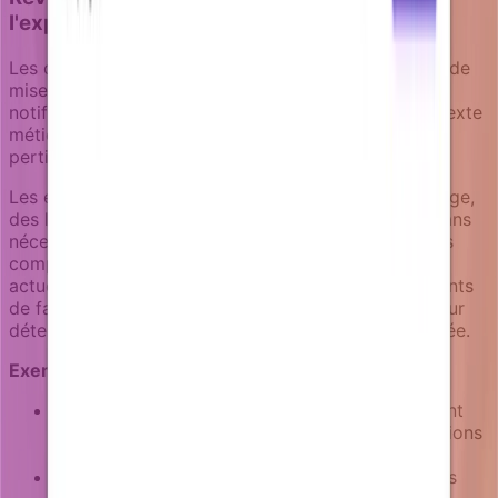
l'expansion de compte
Les campagnes de revenus ciblent les opportunités de
mise à niveau et l'expansion de compte. Ces
notifications nécessitent un timing précis et un contexte
métier pour éviter d'apparaître insistantes ou non
pertinentes.
Les enrichisseurs peuvent fournir des données d'usage,
des limites de plan, ou un contexte de facturation sans
nécessiter de projets de synchronisation de données
complexes. Une campagne pourrait vérifier l'usage
actuel relativement aux limites de plan, les événements
de facturation récents, ou la croissance d'équipe pour
déterminer la messagerie de mise à niveau appropriée.
Exemples de campagnes de revenus :
Notifications de limites d'usage qui apparaissent
avant que les utilisateurs atteignent les restrictions
de plan
Campagnes de mise à niveau de fonctionnalités