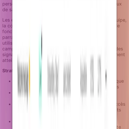
personnes basé sur les modèles d'usage et les signaux
de satisfaction.
Les enrichisseurs peuvent vérifier la croissance d'équipe,
la cohérence d'usage, ou la profondeur d'adoption de
fonctionnalités pour identifier de bons candidats au
parrainage. Plutôt que de demander à tous les
utilisateurs de parrainer d'autres personnes, les
campagnes peuvent cibler les utilisateurs montrant des
signaux d'engagement forts ou ceux qui ont récemment
atteint des résultats significatifs.
Stratégies de campagnes de parrainage :
Campagnes post-jalon qui apparaissent après que
les utilisateurs terminent des workflows majeurs
Campagnes d'expansion d'équipe ciblant les
utilisateurs dont les organisations grandissent
Campagnes d'advocacy déclenchées par le succès
après que les utilisateurs atteignent des résultats
mesurables
Invitations de programme partenaire pour les
utilisateurs montrant un usage cohérent de haute