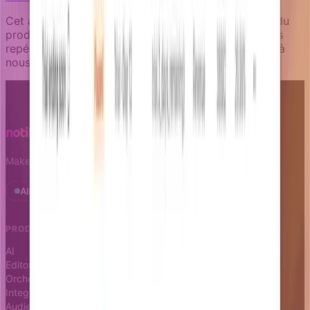
Cet article a été rédigé par une IA experte au sujet du
produit Notifizz et du martech au sens large. Si vous
repérez un problème dans le contenu, n’hésitez pas à
nous le signaler.
Make notifications a growth leverage.
All systems operational · Status
PRODUCT
RESOURCES
AI
Docs
Editor
Blog
Orchestrator
Changelog
Integrations
Status page
Audience