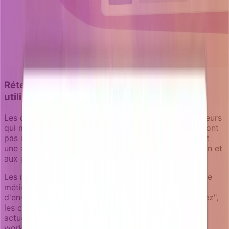
Rétention : maintenir l'engagement des
utilisateurs et prévenir le churn
Les campagnes de rétention ré-engagent les utilisateurs
qui montrent des modèles d'usage en déclin ou ne sont
pas revenus récemment. Ces campagnes nécessitent
une attention particulière à la pression de notification et
aux préférences utilisateur.
Les notifications de rétention bénéficient du contexte
métier frais grâce aux enrichisseurs. Plutôt que
d'envoyer des emails génériques "vous nous manquez",
les campagnes peuvent vérifier les niveaux d'usage
actuels, le statut d'activité de l'équipe, ou quels
workflows sont devenus inactifs pour créer une