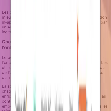
valeur
Les campagnes de parrainage fonctionnent souvent
mieux comme séquences multi-canaux. Une célébration
in-app de la réussite d'un utilisateur peut être suivie par
un email contenant des outils de parrainage et des
incitations, maintenant l'élan du moment de succès.
Coordonner les campagnes à travers
l'entonnoir
Le pouvoir de la stratégie de notification basée sur
l'entonnoir vient de la coordination entre les étapes. Les
utilisateurs passant de la rétention vers l'activation, ou
de l'activation aux revenus, ont besoin de campagnes
qui reconnaissent leur contexte actuel.
La structure de campagne linéaire de Notifizz garde
chaque séquence focalisée et lisible, tandis que les
enrichisseurs assurent que les campagnes ont accès au
contexte métier actuel. La séparation par catégorie
empêche de mélanger les notifications transactionnelles
(réinitialisations de mot de passe, confirmations de