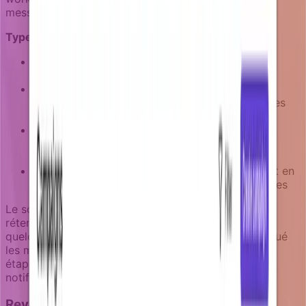
messagerie de ré-engagement pertinente.
Types de campagnes de rétention :
Alertes de déclin d'usage quand l'activité
hebdomadaire tombe sous les seuils
Campagnes de découverte de fonctionnalités
introduisant des capacités inutilisées pertinentes
pour le rôle de l'utilisateur
Rappels de coordination d'équipe quand les
fonctionnalités de collaboration n'ont pas été
utilisées récemment
Campagnes de renforcement de valeur mettant en
avant le ROI basé sur les données d'usage réelles
Le scoring d'éligibilité empêche les campagnes de
rétention de submerger les utilisateurs inactifs. Si
quelqu'un n'a pas ouvert les emails récents ou marqué
les messages comme spam, il est retiré des futures
étapes email mais pourrait rester éligible pour les
notifications in-app quand il revient.
Revenus : stimuler les mises à niveau et