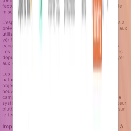
facturation) avec les campagnes marketing (offres de
mise à niveau, annonces de fonctionnalités).
L'espace de révision de notifications aide les équipes à
prévisualiser comment les notifications apparaîtront aux
utilisateurs à travers différentes étapes d'entonnoir,
vérifiant la clarté du message et la cohérence des
canaux avant que les campagnes deviennent actives.
Les équipes peuvent réviser les notifications générées
depuis les environnements de staging sans les envoyer
aux vrais utilisateurs.
Les événements d'objectif créent des transitions
naturelles entre les étapes d'entonnoir. Quand un
objectif d'activation est atteint, cela déclenche de
nouveaux événements qui peuvent démarrer des
campagnes de rétention ou de revenus. Cela garde le
système aligné avec la progression réelle de l'utilisateur
plutôt que de s'appuyer sur des hypothèses basées sur
le temps.
Implémentation : de la théorie de l'entonnoir à