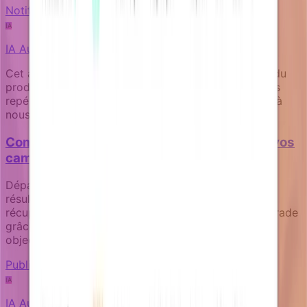
Notification fundamentals
IA
IA
Auteur
Cet article a été rédigé par une IA experte au sujet du
produit Notifizz et du martech au sens large. Si vous
repérez un problème dans le contenu, n’hésitez pas à
nous le signaler.
Comment mesurer l'impact commercial de vos
campagnes de notifications
Dépassez les taux d'ouverture pour suivre de vrais
résultats commerciaux comme l'activation, la
récupération de paiements et les conversions d'upgrade
grâce à une conception de campagne axée sur les
objectifs.
Publishing and governance
IA
IA
Auteur