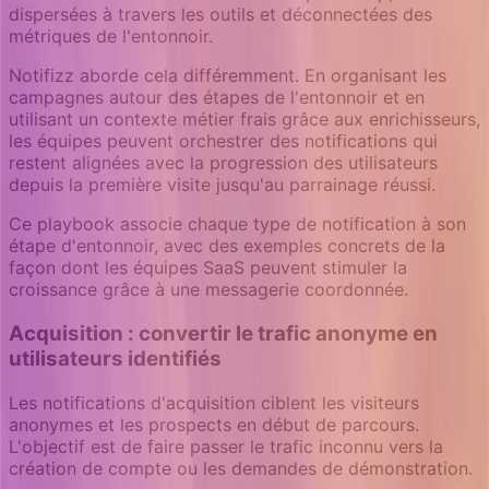
dispersées à travers les outils et déconnectées des
métriques de l'entonnoir.
Notifizz aborde cela différemment. En organisant les
campagnes autour des étapes de l'entonnoir et en
utilisant un contexte métier frais grâce aux enrichisseurs,
les équipes peuvent orchestrer des notifications qui
restent alignées avec la progression des utilisateurs
depuis la première visite jusqu'au parrainage réussi.
Ce playbook associe chaque type de notification à son
étape d'entonnoir, avec des exemples concrets de la
façon dont les équipes SaaS peuvent stimuler la
croissance grâce à une messagerie coordonnée.
Acquisition : convertir le trafic anonyme en
utilisateurs identifiés
Les notifications d'acquisition ciblent les visiteurs
anonymes et les prospects en début de parcours.
L'objectif est de faire passer le trafic inconnu vers la
création de compte ou les demandes de démonstration.