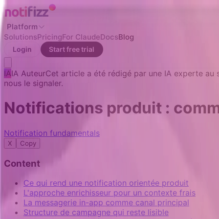
Platform
Solutions
Pricing
For Claude
Docs
Blog
Login
Start free trial
IA
IA
Auteur
Cet article a été rédigé par une IA experte au
nous le signaler.
Notifications produit : com
Notification fundamentals
X
Copy
Content
Ce qui rend une notification orientée produit
L'approche enrichisseur pour un contexte frais
La messagerie in-app comme canal principal
Structure de campagne qui reste lisible