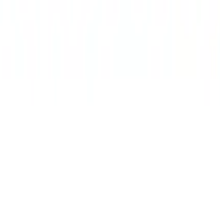
. L'email et le push sont des canaux secondaires pour quan
 exploiter le contexte produit immédiat que les canaux ex
ble à une partie du produit, pas à un système de messagerie 
travail, projet, ou tâche. Cela rend l'expérience de notifi
 ramener les utilisateurs dans le produit quand ils ont ét
ence de notification principale devrait se passer là où les 
enables à mesure que les produits évoluent. Les construct
érer entre membres d'équipe.