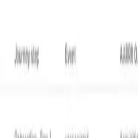
e campagne égale une séquence focalisée avec un objectif c
ne résout un besoin spécifique de communication produit.
ants à travers des enrichisseurs, une logique de timing, des
oduit peuvent réviser ce qui est en direct, les développeur
exité des workflows.
me
nation entre les équipes produit, ingénierie, et marketing.
ication pour éviter les efforts dupliqués et les expériences u
 Au lieu de maximiser le volume de messages, le système ai
r la surcharge des utilisateurs avec trop de messages.
 d'inspecter les notifications des environnements non-prod
 sans envoyer de messages de test aux vrais utilisateurs.