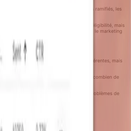
lair. Au lieu de construire des workflows ramifiés, les
 événements d'objectif, et des règles d'éligibilité, mais
s peuvent comprendre la logique métier, et le marketing
 Chaque équipe contribue des capacités différentes, mais
tilisateur incohérentes.
de les équipes à se coordonner en mesurant combien de
uction avant le lancement, attrapant les problèmes de