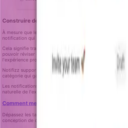
Construire des notifications qui évoluent avec l
À mesure que les produits deviennent plus sophistiqués, l
notification qui peuvent croître avec la complexité du pro
Cela signifie traiter les notifications comme des capacit
pouvoir réviser quelles expériences de notification exist
l'expérience produit globale.
Notifizz supporte cela à travers des sections réutilisabl
catégorie qui garde les communications transactionnelles
Les notifications orientées produit ne concernent pas l'e
naturelle de l'expérience produit, livré avec un contexte f
Comment mesurer l'impact commercial de vos c
Dépassez les taux d'ouverture pour suivre de vrais résul
conception de campagne axée sur les objectifs.