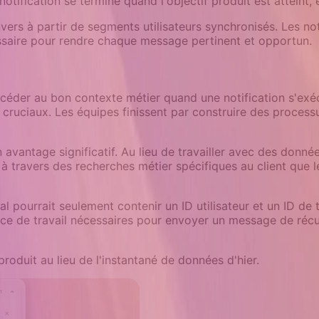
notification se termine quand l'objectif produit est atteint,
vers à partir de segments utilisateurs synchronisés. Les not
ssaire pour rendre chaque message pertinent et opportun.
'accéder au bon contexte métier quand une notification s'exé
cruciaux. Les équipes finissent par construire des process
n avantage significatif. Au lieu de travailler avec des donn
 à travers des recherches métier spécifiques au client que l
 pourrait seulement contenir un ID utilisateur et un ID de 
espace de travail nécessaires pour envoyer un message de ré
produit au lieu de l'instantané de données d'hier.