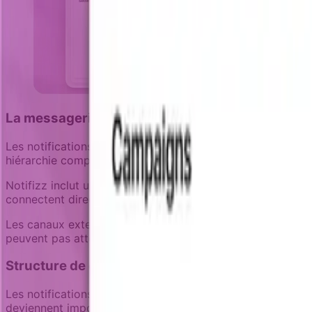
La messagerie in-app comme canal principal
Les notifications orientées produit commencent in-produit
hiérarchie compte parce que les messages in-app peuvent
Notifizz inclut un centre de notifications natif qui ressem
connectent directement à leur contexte actuel d'espace de 
Les canaux externes comme l'email fonctionnent mieux pour
peuvent pas attendre la prochaine connexion. Mais l'expéri
Structure de campagne qui reste lisible
Les notifications orientées produit doivent rester maint
deviennent impossibles à réviser, mettre à jour, ou transf