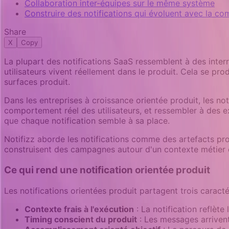
Collaboration inter-équipes sur le même système
Construire des notifications qui évoluent avec la co
Share
X
Copy
La plupart des notifications SaaS ressemblent à des inte
utilisateurs vivent réellement dans le produit. Cela se pro
surfaces produit.
Dans les entreprises à croissance orientée produit, les not
comportement réel des utilisateurs, et ressembler à des ext
que chaque notification semble à sa place.
Notifizz aborde les notifications comme des artefacts prod
construisent des campagnes autour d'un contexte métier e
Ce qui rend une notification orientée produit
Les notifications orientées produit partagent trois caracté
Contexte frais à l'exécution
: La notification reflète 
Timing conscient du produit
: Les messages arrivent 