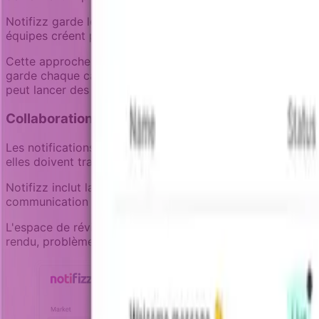
Notifizz garde les campagnes linéaires par conception. Un
équipes créent plusieurs campagnes focalisées qui chacu
Cette approche supporte des parcours de notification puiss
garde chaque campagne lisible en un clic. Les chefs de pr
peut lancer des campagnes sans se perdre dans la compl
Collaboration inter-équipes sur le même systè
Les notifications orientées produit nécessitent une coordi
elles doivent travailler sur la même infrastructure de notif
Notifizz inclut la gestion de pression des notifications.
communication un utilisateur reçoit déjà, aidant à préveni
L'espace de révision des notifications permet aux équipes
rendu, problèmes de logique, et incohérences d'expérience