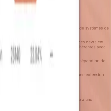
s entreprises orientées produit ont besoin de systèmes de
s dispersés à travers les outils. Les équipes devraient
evoir de nouvelles campagnes qui restent cohérentes avec
qui supportent la révision humaine, et une séparation de
e en sorte que chaque message ressemble à une extension
iements et les conversions d'upgrade grâce à une