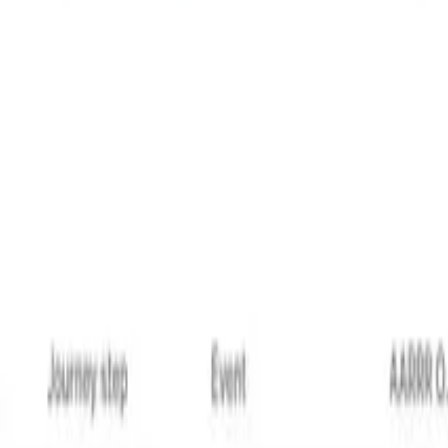
rtinents
s qui n'ont pas activé une fonctionnalité principale. Une 
ans ce segment. Mais au moment de l'exécution, certains uti
s pourraient être au milieu d'une conversation de support à 
uel de la fonctionnalité de l'utilisateur, les détails du plan
sateurs qui ont encore besoin de cette poussée spécifique r
u lieu d'envoyer aveuglément tous les 5 messages d'une sé
sateur complète l'action cible, prévenant les messages de sui
 avec les notifications produit, les séquences d'onboardin
sultat est une surcharge de notifications qui peut accélérer l