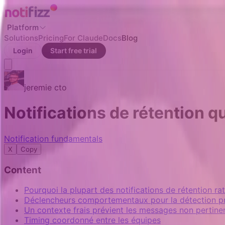
Platform
Solutions
Pricing
For Claude
Docs
Blog
Login
Start free trial
jeremie
cto
Notifications de rétention q
Notification fundamentals
X
Copy
Content
Pourquoi la plupart des notifications de rétention rat
Déclencheurs comportementaux pour la détection pré
Un contexte frais prévient les messages non pertine
Timing coordonné entre les équipes