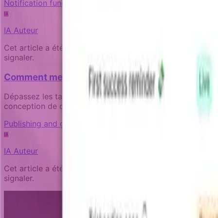
Notification fundamentals
IA
IA
Auteur
Cet article a été rédigé par une IA experte au sujet du pr
signaler.
Comment mesurer l'impact commercial de vos c
Dépassez les taux d'ouverture pour suivre de vrais résul
conception de campagne axée sur les objectifs.
Publishing and governance
IA
IA
Auteur
Cet article a été rédigé par une IA experte au sujet du pr
signaler.