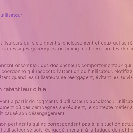
utilisateur
 utilisateurs qui s'éloignent silencieusement et ceux qui se 
s messages génériques, un timing médiocre, ou des données 
ctionnent ensemble : des déclencheurs comportementaux qu
 coordonné qui respecte l'attention de l'utilisateur. Notifiz
nt quand les utilisateurs se réengagent, évitant les suivis i
 ratent leur cible
vent à partir de segments d'utilisateurs obsolètes : "utilis
moment où ces campagnes s'exécutent, le contexte métier a s
vait causé son désengagement.
 pertinents qui ne correspondent pas à la situation actue
tilisateur se soit réengagé, menant à la fatigue de notifi