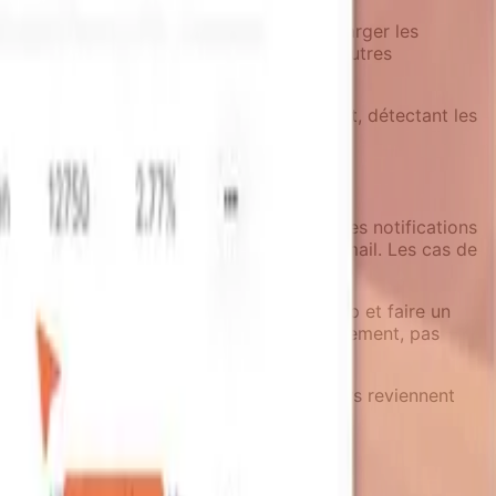
on peut aider les équipes à éviter de surcharger les
sont conçues avec une visibilité sur les autres
nt à travers les canaux avant le lancement, détectant les
ce pourrait bien fonctionner à travers les notifications
connecter ont besoin d'une approche par email. Les cas de
ail immédiat suivi d'un SMS si critique.
e commencer avec des notifications in-app et faire un
omportement utilisateur et le stade d'engagement, pas
réengagement visibles quand les utilisateurs reviennent