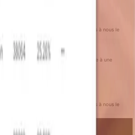
 un problème dans le contenu, n’hésitez pas à nous le
iements et les conversions d'upgrade grâce à une
 un problème dans le contenu, n’hésitez pas à nous le