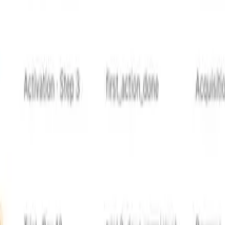
oduit Notifizz et du martech au sens large. Si vous repérez
ampagnes de notifications
tats commerciaux comme l'activation, la récupération de pa
oduit Notifizz et du martech au sens large. Si vous repérez