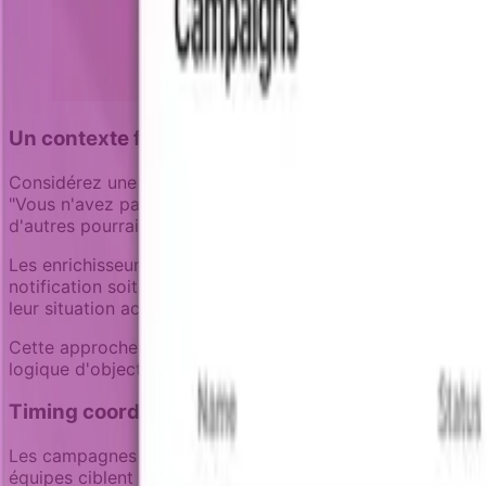
Un contexte frais prévient les messages non pe
Considérez une campagne de rétention pour les utilisateur
"Vous n'avez pas essayé la Fonctionnalité X" à tous ceux d
d'autres pourraient avoir rétrogradé leur plan, et certain
Les enrichisseurs résolvent cela en récupérant le statut act
notification soit envoyée. Cela assure que seuls les utili
leur situation actuelle réelle.
Cette approche s'étend aux séquences de réengagement. A
logique d'objectif pour arrêter la séquence dès que l'utili
Timing coordonné entre les équipes
Les campagnes de rétention entrent souvent en compétition
équipes ciblent le même utilisateur sans coordination, le ré