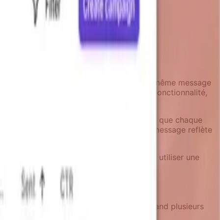
approche traditionnelle pourrait envoyer le même message
lisateurs pourraient avoir déjà activé la fonctionnalité,
propos de cette fonctionnalité exacte.
, et l'activité de support récente juste avant que chaque
eçoivent le message, et que le contenu du message reflète
rie de rétention, les campagnes peuvent utiliser une
vi inutiles.
g, et les annonces de fonctionnalités. Quand plusieurs
'attrition au lieu de la prévenir.