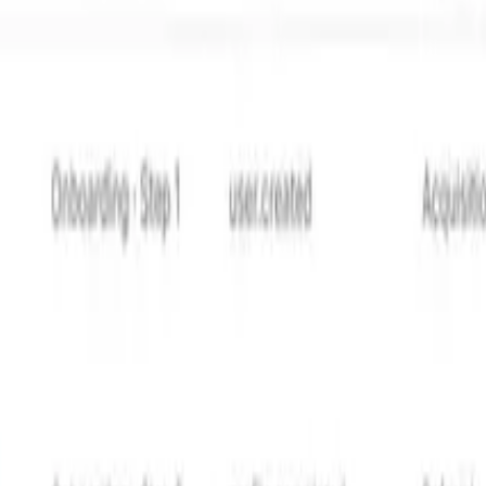
nter-équipes et la coordination de la pression de notificati
eu que chaque équipe travaille en isolation, les campagnes 
es à inspecter comment les messages de rétention apparaîtro
ourraient compromettre l'effort de réengagement.
es approches de communication. La rétention en phase préco
roduit. Les utilisateurs qui ont complètement arrêté de se 
 ou les suspensions de compte, pourraient nécessiter un em
de canal qui peuvent inclure des approches de repli, comm
s. La clé est de faire ces choix délibérément basés sur le c
précieux pour la rétention car il garde les opportunités de 
active.