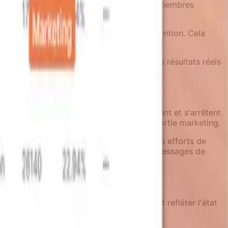
oit activer une fonctionnalité, inviter des membres
des poussées non pertinentes.
les dès qu'ils complètent l'objectif de rétention. Cela
ctivement le produit.
campagne, les équipes peuvent mesurer les résultats réels
t à l'intervention de campagne.
vent au bon moment avec un contexte pertinent et s'arrêtent
ience produit, pas seulement comme une sortie marketing.
ne coordination inter-équipes qui garde les efforts de
t être des poussées utiles plutôt que des messages de
des surfaces produit centrales qui doivent refléter l'état