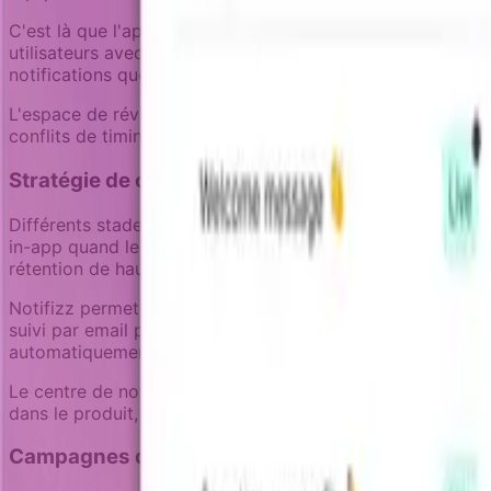
C'est là que l'approche de Notifizz pour la collaboration i
utilisateurs avec plusieurs campagnes simultanément. Au li
notifications que l'utilisateur reçoit.
L'espace de révision de notification aide aussi les équip
conflits de timing et les incohérences d'expérience qui p
Stratégie de canal pour la rétention
Différents stades de désengagement nécessitent différent
in-app quand les utilisateurs sont encore actifs dans le p
rétention de haute urgence, comme les échecs de paiement
Notifizz permet aux équipes de concevoir des stratégies 
suivi par email pour les utilisateurs qui ne s'engagent pa
automatiquement.
Le centre de notification in-app devient particulièrement 
dans le produit, créant un pont de retour vers l'utilisation 
Campagnes de rétention orientées objectifs