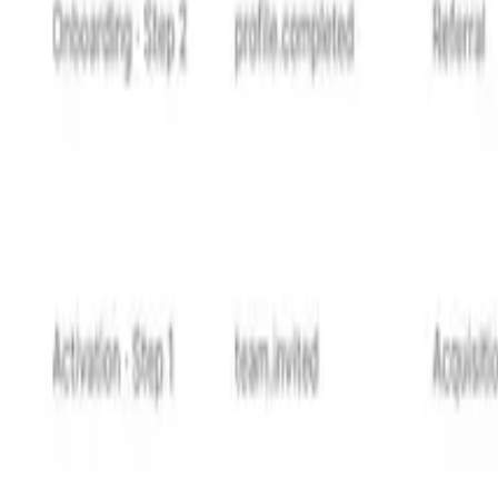
er. Quand un utilisateur complète l'action cible - que ce s
vrait se terminer immédiatement plutôt que continuer avec 
retire les utilisateurs de l'ensemble des destinataires éligib
s nous manquez" juste après avoir recommencé à utiliser a
e plus propre. Au lieu de suivre les taux de completion de 
d'utilisation, ou renouvellement d'abonnement lié directemen
de l'utilisateur
e qu'elles semblent utiles plutôt qu'insistantes. Elles arri
traiter les campagnes de rétention comme partie de l'expér
ier frais, une logique de campagne orientée objectifs, et u
 Le résultat est des campagnes de réengagement qui semblen
devrait communiquer par lui-même
 marketing. Dans les entreprises orientées produit, ce sont 