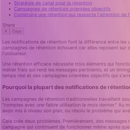
Stratégie de canal pour la rétention
Campagnes de rétention orientées objectifs
Construire une rétention qui respecte l'attention de l'
Share
X
Copy
Les notifications de rétention font la différence entre les
campagnes de rétention échouent car elles reposent sur de
l'utilisateur.
Une rétention efficace nécessite trois éléments qui fon
métier frais qui rend les messages pertinents, et un timing
temps réel et des campagnes orientées objectifs qui s'arrête
Pourquoi la plupart des notifications de rétention
Les campagnes de rétention traditionnelles travaillent sou
"comptes avec une faible utilisation le mois dernier." Au 
avoir mis à niveau son plan, ou résolu le problème qui a
Cela crée deux problèmes. Premièrement, des messages non
campagne qui continuent de fonctionner même après que l'u