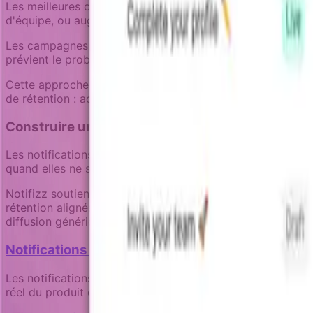
Les meilleures campagnes de rétention savent quand s'arrêt
d'équipe, ou augmenter leur utilisation - la campagne de
Les campagnes Notifizz incluent une logique d'objectif qui 
prévient le problème commun de recevoir des emails "Vou
Cette approche orientée objectifs fournit aussi une mesur
de rétention : activation de fonctionnalité, récupération 
Construire une rétention qui respecte l'attention 
Les notifications de rétention efficaces fonctionnent parc
quand elles ne sont plus nécessaires. Cela nécessite de 
Notifizz soutient cette approche à travers un contexte mét
rétention alignés avec l'expérience utilisateur globale.
diffusion génériques.
Notifications produit : comment votre produit 
Les notifications ne sont pas des réflexions après coup du
réel du produit et le contexte utilisateur.