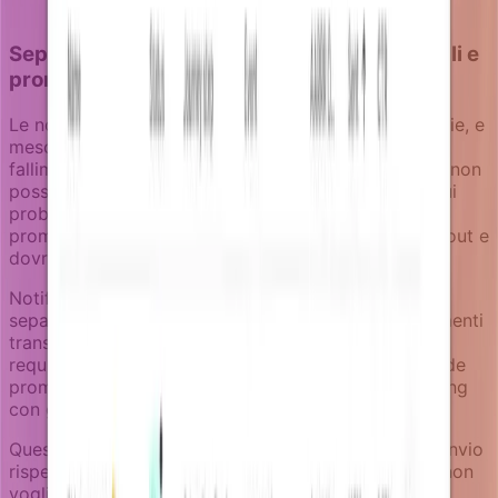
Separare messaggi di fatturato transazionali e
promozionali
Le notifiche per il fatturato attraversano più categorie, e
mescolarle danneggia la deliverability. Gli avvisi di
fallimento pagamento sono transazionali - gli utenti non
possono opt-out perché hanno bisogno di sapere sui
problemi dell'account. Le campagne di upsell sono
promozionali - richiedono meccanismi chiari di opt-out e
dovrebbero rispettare le preferenze dell'utente.
Notifizz mantiene queste categorie chiaramente
separate a livello di infrastruttura. Il recupero pagamenti
transazionale fluisce attraverso stream dedicati con
requisiti di alta deliverability. Le campagne di upgrade
promozionali fluiscono attraverso stream di marketing
con gestione appropriata dell'opt-out.
Questa separazione protegge la tua reputazione di invio
rispettando le preferenze dell'utente. Gli utenti che non
vogliono email promozionali riceveranno comunque