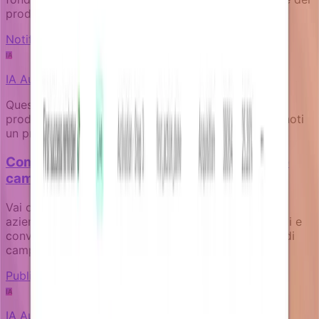
prodotto e il contesto utente.
Notification fundamentals
IA
IA
Autore
Questo articolo è stato scritto da un’IA esperta sul
prodotto Notifizz e sul martech più in generale. Se noti
un problema nel contenuto, faccelo sapere.
Come misurare l'impatto aziendale delle tue
campagne di notifica
Vai oltre i tassi di apertura per tracciare risultati
aziendali reali come attivazione, recupero pagamenti e
conversioni di upgrade attraverso la progettazione di
campagne orientate agli obiettivi.
Publishing and governance
IA
IA
Autore