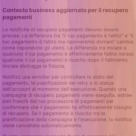
Contesto business aggiornato per il recupero
pagamenti
Le notifiche di recupero pagamenti devono essere
precise. La differenza tra "il tuo pagamento è fallito" e "il
tuo pagamento è fallito ma riproveremo domani" cambia
come rispondono gli utenti. La differenza tra inviare a
qualcuno il cui pagamento è effettivamente fallito versus
qualcuno il cui pagamento è riuscito dopo il fallimento
iniziale distrugge la fiducia.
Notifizz usa enricher per controllare lo stato del
pagamento, le pianificazioni dei retry e lo status
dell'account al momento dell'esecuzione. Quando una
campagna di recupero pagamenti viene eseguita, estrae
dati freschi dal tuo processore di pagamenti per
confermare che il pagamento ha effettivamente bisogno
di recupero. Se il pagamento è riuscito tra la
pianificazione della campagna e l'esecuzione, la notifica
viene cancellata automaticamente.