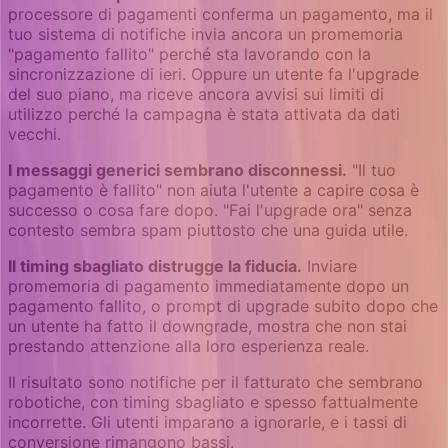
processore di pagamenti conferma un pagamento, ma il
tuo sistema di notifiche invia ancora un promemoria
"pagamento fallito" perché sta lavorando con la
sincronizzazione di ieri. Oppure un utente fa l'upgrade
del suo piano, ma riceve ancora avvisi sui limiti di
utilizzo perché la campagna è stata attivata da dati
vecchi.
I messaggi generici sembrano disconnessi.
"Il tuo
pagamento è fallito" non aiuta l'utente a capire cosa è
successo o cosa fare dopo. "Fai l'upgrade ora" senza
contesto sembra spam piuttosto che una guida utile.
Il timing sbagliato distrugge la fiducia.
Inviare
promemoria di pagamento immediatamente dopo un
pagamento fallito, o prompt di upgrade subito dopo che
un utente ha fatto il downgrade, mostra che non stai
prestando attenzione alla loro esperienza reale.
Il risultato sono notifiche per il fatturato che sembrano
robotiche, con timing sbagliato e spesso fattualmente
incorrette. Gli utenti imparano a ignorarle, e i tassi di
conversione rimangono bassi.