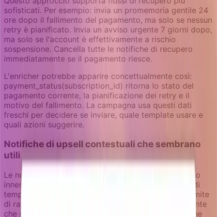
Questo approccio supporta flussi di recupero più
sofisticati. Per esempio: invia un promemoria gentile 24
ore dopo il fallimento del pagamento, ma solo se nessun
retry è pianificato. Invia un avviso urgente 7 giorni dopo,
ma solo se l'account è effettivamente a rischio
sospensione. Cancella tutte le notifiche di recupero
immediatamente se il pagamento riesce.
L'enricher potrebbe apparire concettualmente così:
payment_status(subscription_id) ritorna lo stato del
pagamento corrente, la pianificazione dei retry e il
motivo del fallimento. La campagna usa questi dati
freschi per decidere se inviare, quale template usare e
quali azioni suggerire.
Notifiche di upsell contestuali che sembrano
utili
Le notifiche di upsell funzionano meglio quando sono
innescate da pattern di utilizzo genuini, non da ritardi
temporali arbitrari. Un utente che raggiunge il suo limite
di rate API ha bisogno di messaggi diversi da un utente
che si avvicina alla sua quota di storage. Un team che