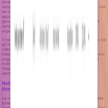
rimangano accurate, contestuali e tempestive. I
messaggi di recupero pagamenti raggiungono utenti che
ne hanno effettivamente bisogno. I prompt di upsell
appaiono quando gli utenti beneficerebbero
genuinamente di capacità aggiuntive. L'escalation dei
canali avviene basata su regole business, non su
urgenza arbitraria.
Il risultato sono notifiche di fatturato che proteggono sia
gli interessi business che le relazioni con gli utenti. I
clienti ricevono una guida utile quando ne hanno
bisogno. La tua attività ottiene migliori tassi di recupero
pagamenti e conversione upgrade. E il tuo sistema di
notifiche diventa uno strumento di costruzione della
fiducia piuttosto che un canale di broadcast che
danneggia le relazioni.
Notifiche product-led: come il tuo prodotto
dovrebbe comunicare da solo
Le notifiche non sono ripensamenti del marketing. Nelle
aziende product-led, sono superfici di prodotto
fondamentali che dovrebbero riflettere lo stato reale del