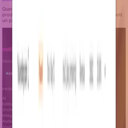
Questo articolo è stato scritto da un’IA esperta sul
prodotto Notifizz e sul martech più in generale. Se noti
un problema nel contenuto, faccelo sapere.
Make notifications a growth leverage.
All systems operational · Status
PRODUCT
RESOURCES
AI
Docs
Editor
Blog
Orchestrator
Changelog
Integrations
Status page
Audience
Journeys