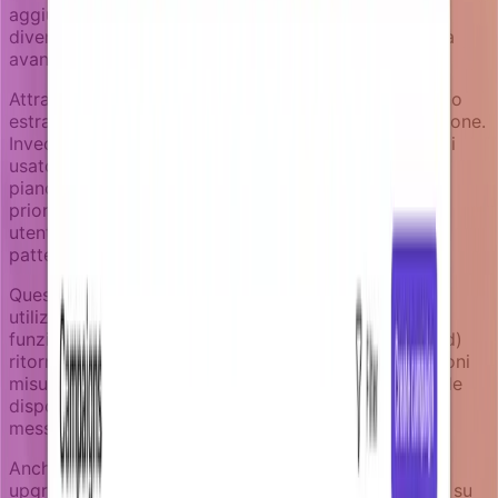
aggiunge il quinto membro ha bisogno di una guida
diversa da un utente singolo che esplora funzionalità
avanzate.
Attraverso gli enricher, le campagne Notifizz possono
estrarre dati di utilizzo reali al momento dell'esecuzione.
Invece di "fai l'upgrade a Pro", la notifica diventa "hai
usato il 90% delle tue chiamate API questo mese. Il
piano Pro ti dà 10x più chiamate più supporto
prioritario". Invece di prompt di upgrade generici, gli
utenti ricevono una guida specifica basata sui loro
pattern di utilizzo effettivi.
Questo richiede enricher che espongono metriche di
utilizzo correnti, limiti del piano e disponibilità delle
funzionalità. Per esempio: account_usage(account_id)
ritorna l'utilizzo corrente attraverso tutte le dimensioni
misurate, il tempo fino al reset e i percorsi di upgrade
disponibili. La campagna usa questi dati per creare
messaggi rilevanti e suggerire piani appropriati.
Anche il timing diventa contestuale. Invia prompt di
upgrade quando gli utenti si avvicinano ai limiti, non su