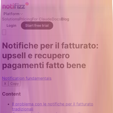
Platform
Solutions
Pricing
For Claude
Docs
Blog
Login
Start free trial
Notifiche per il fatturato:
upsell e recupero
pagamenti fatto bene
Notification fundamentals
X
Copy
Content
Il problema con le notifiche per il fatturato
tradizionali