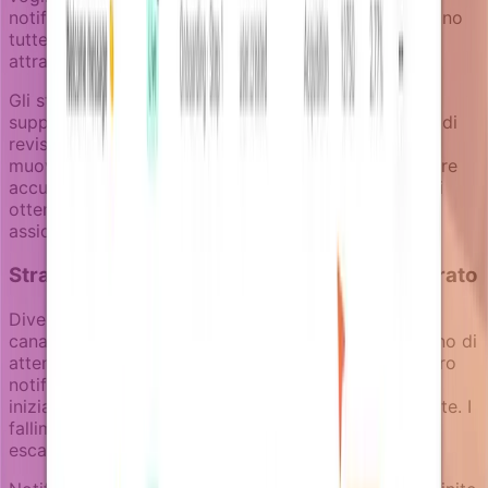
notifiche di pagamento critiche. Gli utenti che vogliono
tutte le comunicazioni riceveranno entrambi i tipi
attraverso canali appropriati.
Gli stati del workflow delle campagne in Notifizz
supportano questa separazione attraverso processi di
revisione. Le notifiche di fatturato transazionali si
muovono attraverso stati Dev e Review per assicurare
accuratezza. Le campagne di fatturato promozionali
ottengono una revisione marketing aggiuntiva per
assicurare qualità dei messaggi e conformità.
Strategia multi-canale per notifiche di fatturato
Diverse notifiche di fatturato funzionano meglio su
canali diversi. I problemi di pagamento hanno bisogno di
attenzione immediata - email più copertura del centro
notifiche in-app. Le opportunità di upsell possono
iniziare in-app ed escalare a email se non riconosciute. I
fallimenti di pagamento critici potrebbero richiedere
escalation SMS per account di alto valore.