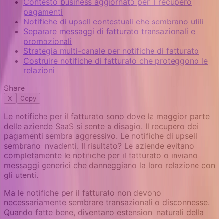
Contesto business aggiornato per il recupero
pagamenti
Notifiche di upsell contestuali che sembrano utili
Separare messaggi di fatturato transazionali e
promozionali
Strategia multi-canale per notifiche di fatturato
Costruire notifiche di fatturato che proteggono le
relazioni
Share
X
Copy
Le notifiche per il fatturato sono dove la maggior parte
delle aziende SaaS si sente a disagio. Il recupero dei
pagamenti sembra aggressivo. Le notifiche di upsell
sembrano invadenti. Il risultato? Le aziende evitano
completamente le notifiche per il fatturato o inviano
messaggi generici che danneggiano la loro relazione con
gli utenti.
Ma le notifiche per il fatturato non devono
necessariamente sembrare transazionali o disconnesse.
Quando fatte bene, diventano estensioni naturali della