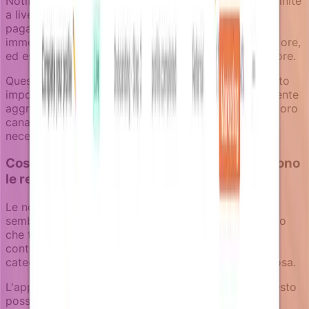
Notifizz supporta strategie di fallback dei canali definite
a livello di campagna. Una notifica di recupero
pagamenti potrebbe apparire nel centro notifiche
immediatamente, inviare email se non letta entro 24 ore,
ed escalare a SMS per account enterprise dopo 48 ore.
Questo approccio assicura che i messaggi di fatturato
importanti ricevano attenzione senza essere inutilmente
aggressivi. Gli utenti vengono notificati attraverso i loro
canali preferiti prima, con escalation solo quando le
necessità business lo richiedono.
Costruire notifiche di fatturato che proteggono
le relazioni
Le notifiche di fatturato hanno successo quando
sembrano comunicazione prodotto naturale piuttosto
che tattiche di vendita aggressive. Questo richiede
contesto business aggiornato, timing appropriato,
categorizzazione chiara e strategia di canali rispettosa.
L'approccio basato su enricher in Notifizz rende questo
possibile assicurando che le notifiche di fatturato