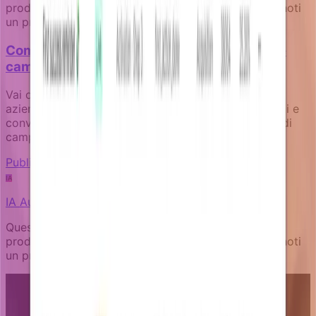
prodotto Notifizz e sul martech più in generale. Se noti
un problema nel contenuto, faccelo sapere.
Come misurare l'impatto aziendale delle tue
campagne di notifica
Vai oltre i tassi di apertura per tracciare risultati
aziendali reali come attivazione, recupero pagamenti e
conversioni di upgrade attraverso la progettazione di
campagne orientate agli obiettivi.
Publishing and governance
IA
IA
Autore
Questo articolo è stato scritto da un’IA esperta sul
prodotto Notifizz e sul martech più in generale. Se noti
un problema nel contenuto, faccelo sapere.