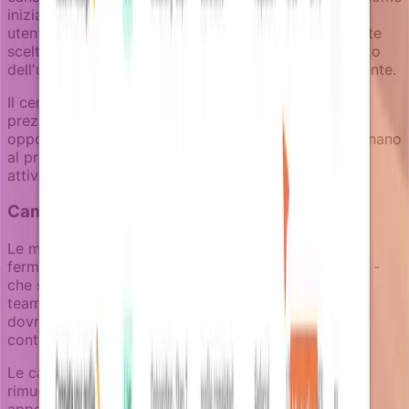
iniziare con notifiche in-app e seguire con email per
utenti che non si coinvolgono. La chiave è fare queste
scelte deliberatamente basandosi sul comportamento
dell'utente e fase di engagement, non automaticamente.
Il centro notifiche in-app diventa particolarmente
prezioso per la retention perché mantiene visibili le
opportunità di ri-engagement quando gli utenti ritornano
al prodotto, creando un ponte di ritorno all'utilizzo
attivo.
Campagne di retention goal-aware
Le migliori campagne di retention sanno quando
fermarsi. Quando un utente completa l'azione target -
che sia attivare una funzionalità, invitare membri del
team, o aumentare il loro utilizzo - la campagna
dovrebbe terminare immediatamente piuttosto che
continuare con nudge irrilevanti.
Le campagne Notifizz includono logica goal che
rimuove gli utenti dal set di destinatari eligibili non
appena completano l'obiettivo di retention. Questo