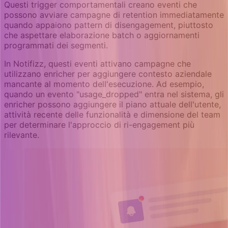
Questi trigger comportamentali creano eventi che
possono avviare campagne di retention immediatamente
quando appaiono pattern di disengagement, piuttosto
che aspettare elaborazione batch o aggiornamenti
programmati dei segmenti.
In Notifizz, questi eventi attivano campagne che
utilizzano enricher per aggiungere contesto aziendale
mancante al momento dell'esecuzione. Ad esempio,
quando un evento "usage_dropped" entra nel sistema, gli
enricher possono aggiungere il piano attuale dell'utente,
attività recente delle funzionalità e dimensione del team
per determinare l'approccio di ri-engagement più
rilevante.