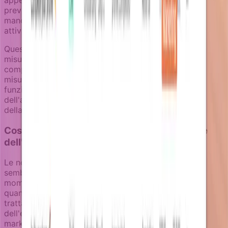
previene il problema comune di ricevere email "Ci
manchi" proprio dopo aver iniziato a utilizzare
attivamente il prodotto di nuovo.
Questo approccio goal-aware fornisce anche
misurazioni più pulite. Invece di tracciare i tassi di
completamento delle campagne, i team possono
misurare i risultati reali di retention: attivazione di
funzionalità, recupero dell'utilizzo, o rinnovo
dell'abbonamento legato direttamente all'intervento
della campagna.
Costruire retention che rispetta l'attenzione
dell'utente
Le notifiche di retention efficaci funzionano perché
sembrano utili piuttosto che invadenti. Arrivano al
momento giusto con contesto rilevante e si fermano
quando non sono più necessarie. Questo richiede di
trattare le campagne di retention come parte
dell'esperienza del prodotto, non solo output di
marketing.