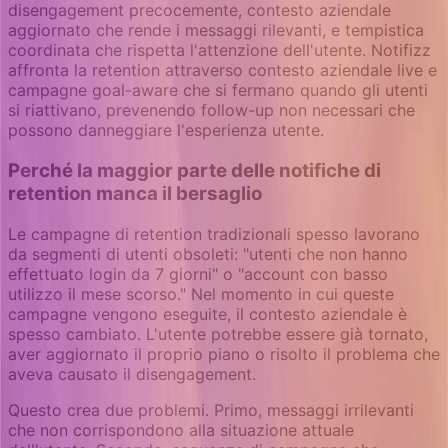
disengagement precocemente, contesto aziendale
aggiornato che rende i messaggi rilevanti, e tempistica
coordinata che rispetta l'attenzione dell'utente. Notifizz
affronta la retention attraverso contesto aziendale live e
campagne goal-aware che si fermano quando gli utenti
si riattivano, prevenendo follow-up non necessari che
possono danneggiare l'esperienza utente.
Perché la maggior parte delle notifiche di
retention manca il bersaglio
Le campagne di retention tradizionali spesso lavorano
da segmenti di utenti obsoleti: "utenti che non hanno
effettuato login da 7 giorni" o "account con basso
utilizzo il mese scorso." Nel momento in cui queste
campagne vengono eseguite, il contesto aziendale è
spesso cambiato. L'utente potrebbe essere già tornato,
aver aggiornato il proprio piano o risolto il problema che
aveva causato il disengagement.
Questo crea due problemi. Primo, messaggi irrilevanti
che non corrispondono alla situazione attuale