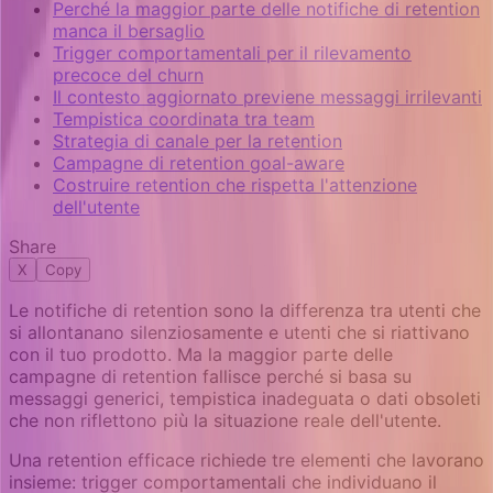
Perché la maggior parte delle notifiche di retention
manca il bersaglio
Trigger comportamentali per il rilevamento
precoce del churn
Il contesto aggiornato previene messaggi irrilevanti
Tempistica coordinata tra team
Strategia di canale per la retention
Campagne di retention goal-aware
Costruire retention che rispetta l'attenzione
dell'utente
Share
X
Copy
Le notifiche di retention sono la differenza tra utenti che
si allontanano silenziosamente e utenti che si riattivano
con il tuo prodotto. Ma la maggior parte delle
campagne di retention fallisce perché si basa su
messaggi generici, tempistica inadeguata o dati obsoleti
che non riflettono più la situazione reale dell'utente.
Una retention efficace richiede tre elementi che lavorano
insieme: trigger comportamentali che individuano il