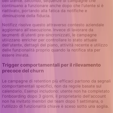
dell'utente. Secondo, sequenze di campagne che
continuano a funzionare anche dopo che l'utente si è
riattivato, portando alla fatica da notifiche e
diminuzione della fiducia.
Notifizz risolve questo attraverso contesto aziendale
aggiornato all'esecuzione. Invece di lavorare da
segmenti di utenti pre-sincronizzati, le campagne
utilizzano enricher per controllare lo stato attuale
dell'utente, dettagli del piano, attività recente e utilizzo
delle funzionalità proprio quando la notifica sta per
essere inviata.
Trigger comportamentali per il rilevamento
precoce del churn
Le campagne di retention più efficaci partono da segnali
comportamentali specifici, non da regole basate sul
calendario. Esempi includono: utente non ha completato
l'onboarding dopo 3 giorni, il proprietario dell'account
non ha invitato membri del team dopo 1 settimana, o
l'utilizzo di funzionalità chiave è sceso sotto una soglia.