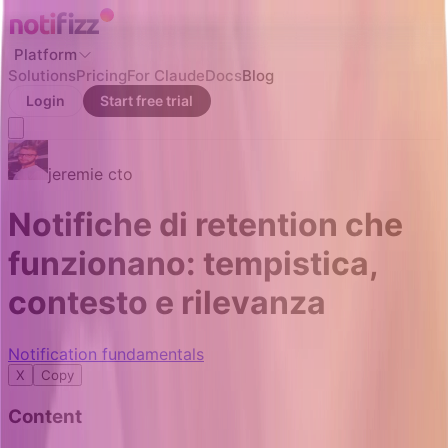
Platform
Solutions
Pricing
For Claude
Docs
Blog
Login
Start free trial
jeremie
cto
Notifiche di retention che
funzionano: tempistica,
contesto e rilevanza
Notification fundamentals
X
Copy
Content