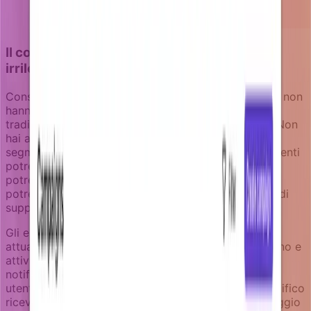
Il contesto aggiornato previene messaggi
irrilevanti
Considera una campagna di retention per utenti che non
hanno attivato una funzionalità core. Un approccio
tradizionale potrebbe inviare lo stesso messaggio "Non
hai ancora provato la Funzionalità X" a tutti in quel
segmento. Ma al momento dell'esecuzione, alcuni utenti
potrebbero aver già attivato la funzionalità, altri
potrebbero aver declassato il loro piano, e alcuni
potrebbero essere nel mezzo di una conversazione di
supporto proprio su quella funzionalità.
Gli enricher risolvono questo recuperando lo stato
attuale delle funzionalità dell'utente, dettagli del piano e
attività di supporto recente proprio prima che ogni
notifica venga inviata. Questo assicura che solo gli
utenti che hanno ancora bisogno di quel nudge specifico
ricevano il messaggio, e che il contenuto del messaggio