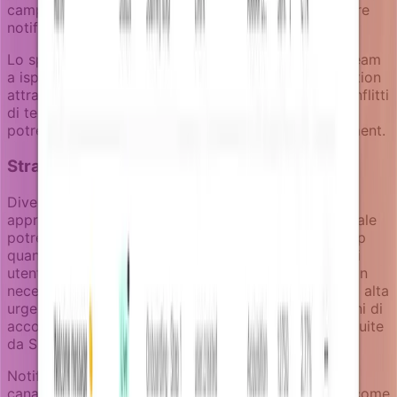
campagne sono progettate con visibilità su quali altre
notifiche sta ricevendo l'utente.
Lo spazio di revisione delle notifiche aiuta anche i team
a ispezionare come appariranno i messaggi di retention
attraverso i canali prima del lancio, individuando conflitti
di tempistica e inconsistenze nell'esperienza che
potrebbero compromettere l'impegno di ri-engagement.
Strategia di canale per la retention
Diverse fasi del disengagement richiedono diversi
approcci di comunicazione. La retention in fase iniziale
potrebbe funzionare bene attraverso notifiche in-app
quando gli utenti sono ancora attivi nel prodotto. Gli
utenti che hanno smesso completamente di fare login
necessitano outreach via email. I casi di retention ad alta
urgenza, come fallimenti di pagamento o sospensioni di
account, potrebbero richiedere email immediate seguite
da SMS se critici.
Notifizz permette ai team di progettare strategie di
canale che possono includere approcci di fallback, come