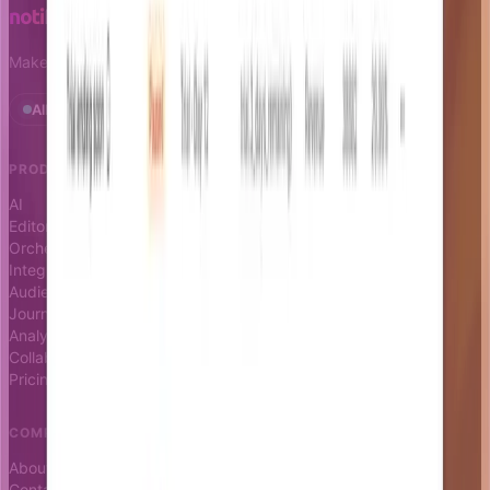
Make notifications a growth leverage.
All systems operational · Status
PRODUCT
RESOURCES
AI
Docs
Editor
Blog
Orchestrator
Changelog
Integrations
Status page
Audience
Journeys
Analytics
Collaboration
Pricing
COMPANY
About
Contact