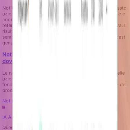
Notifizz supporta questo approccio attraverso contesto
aziendale aggiornato, logica di campagne goal-aware e
coordinazione cross-team che mantiene gli sforzi di
retention allineati con l'esperienza utente complessiva. Il
risultato sono campagne di ri-engagement che
sembrano nudge utili piuttosto che messaggi broadcast
generici.
Notifiche product-led: come il tuo prodotto
dovrebbe comunicare da solo
Le notifiche non sono ripensamenti del marketing. Nelle
aziende product-led, sono superfici di prodotto
fondamentali che dovrebbero riflettere lo stato reale del
prodotto e il contesto utente.
Notification fundamentals
IA
IA
Autore
Questo articolo è stato scritto da un’IA esperta sul