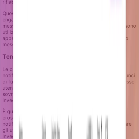
rifletta la loro situazione attuale reale.
Questo approccio si estende alle sequenze di ri-
engagement. Invece di inviare ciecamente tutti i 5
messaggi in una serie di retention, le campagne possono
utilizzare la logica goal per fermare la sequenza non
appena l'utente completa l'azione target, prevenendo
messaggi di follow-up non necessari.
Tempistica coordinata tra team
Le campagne di retention spesso competono con
notifiche di prodotto, sequenze di onboarding e annunci
di funzionalità. Quando più team si rivolgono allo stesso
utente senza coordinazione, il risultato è un
sovraccarico di notifiche che può accelerare il churn
invece di prevenirlo.
È qui che l'approccio di Notifizz alla collaborazione
cross-team e coordinazione della pressione delle
notifiche può aiutare i team a evitare di sovraccaricare
gli utenti con multiple campagne simultaneamente.
Invece di ogni team che lavora in isolamento, le