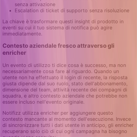
senza attivazione
Escalation di ticket di supporto senza risoluzione
La chiave è trasformare questi insight di prodotto in
eventi su cui il tuo sistema di notifica può agire
immediatamente.
Contesto aziendale fresco attraverso gli
enricher
Un evento di utilizzo ti dice cosa è successo, ma non
necessariamente cosa fare al riguardo. Quando un
utente non ha effettuato il login di recente, la risposta
giusta dipende dal suo ruolo, stato dell'abbonamento,
dimensione del team, attività recente dei compagni di
squadra, e altro contesto aziendale che potrebbe non
essere incluso nell'evento originale.
Notifizz utilizza enricher per aggiungere questo
contesto mancante al momento dell'esecuzione. Invece
di sincronizzare tutti i dati utente in anticipo, gli enricher
recuperano solo ciò di cui ogni campagna ha bisogno