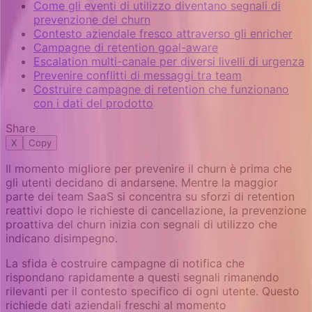
Come gli eventi di utilizzo diventano segnali di
prevenzione del churn
Contesto aziendale fresco attraverso gli enricher
Campagne di retention goal-aware
Escalation multi-canale per diversi livelli di urgenza
Prevenire conflitti di messaggi tra team
Costruire campagne di retention che funzionano
con i dati del prodotto
Share
X
Copy
Il momento migliore per prevenire il churn è prima che
gli utenti decidano di andarsene. Mentre la maggior
parte dei team SaaS si concentra su sforzi di retention
reattivi dopo le richieste di cancellazione, la prevenzione
proattiva del churn inizia con segnali di utilizzo che
indicano disimpegno.
La sfida è costruire campagne di notifica che
rispondano rapidamente a questi segnali rimanendo
rilevanti per il contesto specifico di ogni utente. Questo
richiede dati aziendali freschi al momento