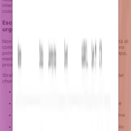
intervento evitando l'affaticamento da messaggi per
coloro che si sono già ri-impegnati.
Escalation multi-canale per diversi livelli di
urgenza
Non tutti i rischi di churn richiedono la stessa intensità di
comunicazione. Un utente che ha perso qualche giorno
potrebbe aver bisogno di un gentile promemoria in-app,
mentre qualcuno che si avvicina alla scadenza della
prova ha bisogno di un outreach più diretto.
Strategia dei canali nelle campagne di prevenzione del
churn:
Notifiche in-app
per ri-engagement a bassa
urgenza quando gli utenti tornano al prodotto
Email
per raggiungere utenti fuori dalla sessione
del prodotto
Notifiche push
per situazioni time-sensitive come
scadenza della prova
SMS
per account ad alto valore in punti di rischio