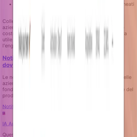
Per utenti in prova: spotlight di funzionalità allineati
al loro settore o ruolo
Collegando le campagne di retention a contesto
aziendale fresco attraverso enricher, i team possono
costruire prevenzione proattiva del churn che sembra
utile piuttosto che invadente, aumentando sia
l'engagement che la retention a lungo termine.
Notifiche product-led: come il tuo prodotto
dovrebbe comunicare da solo
Le notifiche non sono ripensamenti del marketing. Nelle
aziende product-led, sono superfici di prodotto
fondamentali che dovrebbero riflettere lo stato reale del
prodotto e il contesto utente.
Notification fundamentals
IA
IA
Autore
Questo articolo è stato scritto da un’IA esperta sul