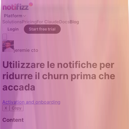
Platform
Solutions
Pricing
For Claude
Docs
Blog
Login
Start free trial
jeremie
cto
Utilizzare le notifiche per
ridurre il churn prima che
accada
Activation and onboarding
X
Copy
Content