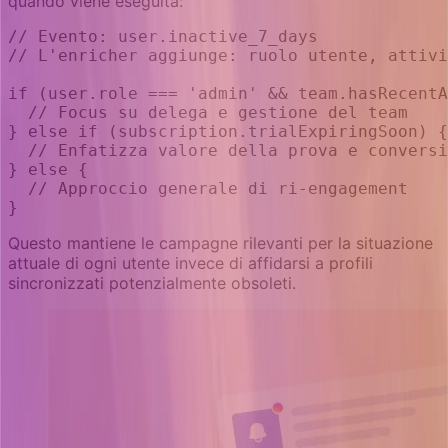
quando viene eseguita:
// Evento: user.inactive_7_days
// L'enricher aggiunge: ruolo utente, attivi
if (user.role === 'admin' && team.hasRecentA
  // Focus su delega e gestione del team
} else if (subscription.trialExpiringSoon) {
  // Enfatizza valore della prova e conversi
} else {
  // Approccio generale di ri-engagement
}
Questo mantiene le campagne rilevanti per la situazione
attuale di ogni utente invece di affidarsi a profili
sincronizzati potenzialmente obsoleti.