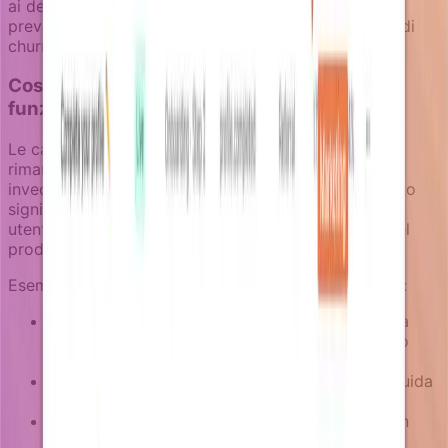
ai destinatari, assicurando coerenza nei messaggi e
prevenendo approcci conflittuali allo stesso rischio di
churn.
Costruire campagne di retention che
funzionano con i dati del prodotto
Le campagne di prevenzione del churn più efficaci
rimangono vicine all'utilizzo effettivo del prodotto
invece di tattiche generiche di ri-engagement. Questo
significa usare enricher per capire non solo che un
utente è disimpegnato, ma quale valore specifico del
prodotto non hanno ancora scoperto.
Esempi di approcci di retention guidati dal contesto:
Per utenti che non hanno usato una funzionalità
core: tutorial personalizzati basati sul loro caso
d'uso
Per admin di team i cui membri sono inattivi: guida
per delega e gestione del team
Per utenti vicini ai limiti: prompt di upgrade con
dati di utilizzo rilevanti