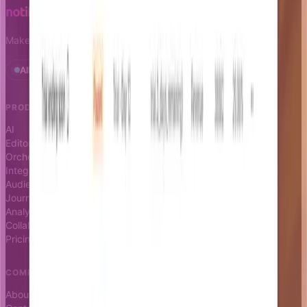
Make notifications a growth leverage.
All systems operational · Status
PRODUCT
RESOURCES
AI
Docs
Editor
Blog
Orchestrator
Changelog
Integrations
Status page
Audience
Journeys
Analytics
Collaboration
Pricing
COMPANY
About