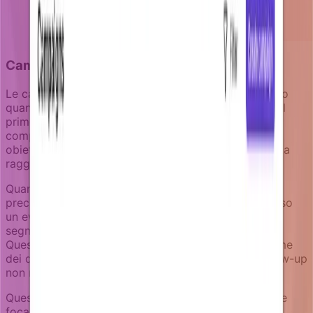
Campagne di retention goal-aware
Le campagne efficaci di prevenzione del churn sanno
quando fermarsi. Un utente che si ri-impegna dopo il
primo messaggio non ha bisogno della sequenza
completa. Le campagne Notifizz includono logica di
obiettivi che rimuove gli utenti dal percorso una volta
raggiunto l'obiettivo di retention.
Quando il tuo prodotto rileva che un utente
precedentemente disimpegnato è tornato - attraverso
un evento di login, utilizzo di funzionalità, o altro
segnale di engagement - attiva un evento obiettivo.
Questo rimuove automaticamente l'utente dall'insieme
dei destinatari idonei, prevenendo messaggi di follow-up
non necessari.
Questo approccio goal-aware mantiene le campagne
focalizzate su utenti che hanno ancora bisogno di