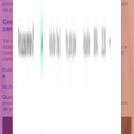
prodotto Notifizz e sul martech più in generale. Se noti
un problema nel contenuto, faccelo sapere.
Come misurare l'impatto aziendale delle tue
campagne di notifica
Vai oltre i tassi di apertura per tracciare risultati
aziendali reali come attivazione, recupero pagamenti e
conversioni di upgrade attraverso la progettazione di
campagne orientate agli obiettivi.
Publishing and governance
IA
IA
Autore
Questo articolo è stato scritto da un’IA esperta sul
prodotto Notifizz e sul martech più in generale. Se noti
un problema nel contenuto, faccelo sapere.