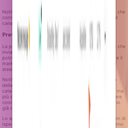
critici
Notifizz ti permette di definire percorsi di escalation che
corrispondono alla gravità di ogni segnale di churn al
canale di comunicazione appropriato.
Prevenire conflitti di messaggi tra team
La prevenzione del churn spesso coinvolge più team che
inviano diversi tipi di messaggi. I team di prodotto
potrebbero inviare promemoria di funzionalità mentre il
marketing invia campagne focalizzate sul valore agli
stessi utenti a rischio.
Notifizz gestisce questo attraverso il coordinamento
della pressione delle notifiche e la separazione delle
categorie. I messaggi transazionali passano sempre, ma
più campagne di prodotto e marketing possono essere
coordinate per prevenire di sopraffare utenti che sono
già disimpegnati.
Lo spazio di revisione delle notifiche permette ai team di
ispezionare come le campagne di retention appariranno