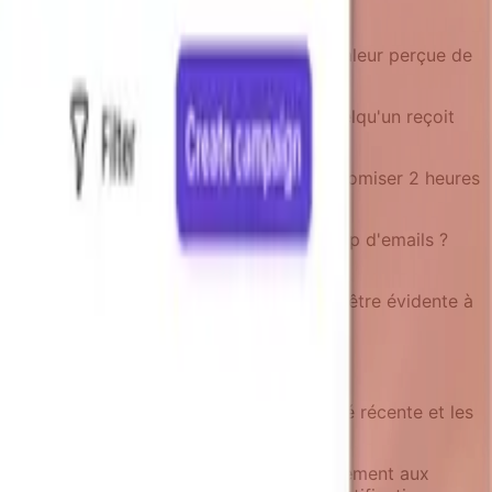
rience actuelle est plus frustrante que la valeur perçue de
 suivant l'événement déclencheur. Si quelqu'un reçoit
 elle est réellement utile.
ojet pourrait mentionner « ceci a fait économiser 2 heures
pour les 6 prochaines heures ».
tives avant le désabonnement complet. « Trop d'emails ?
ui n'est pas binaire on/off.
ir ces notifications ? » La réponse devrait être évidente à
lle considère l'état utilisateur, l'activité récente et les
. N'envoyez pas d'encouragements d'engagement aux