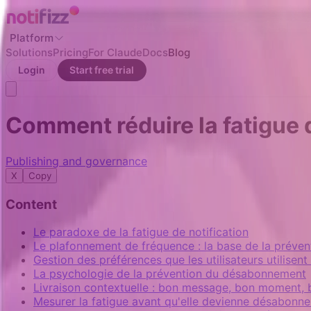
Platform
Solutions
Pricing
For Claude
Docs
Blog
Login
Start free trial
Comment réduire la fatigue 
Publishing and governance
X
Copy
Content
Le paradoxe de la fatigue de notification
Le plafonnement de fréquence : la base de la prévent
Gestion des préférences que les utilisateurs utilisent
La psychologie de la prévention du désabonnement
Livraison contextuelle : bon message, bon moment, 
Mesurer la fatigue avant qu'elle devienne désabonn