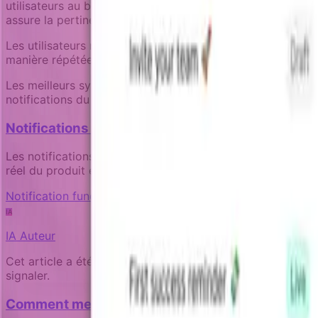
utilisateurs au bon moment. Le plafonnement de fréquence 
assure la pertinence. Mais la fondation est des données fra
Les utilisateurs n'ont pas d'objection à être notifiés des 
manière répétée. Construisez votre stratégie de notificat
Les meilleurs systèmes de notification sont invisibles. Les
notifications du tout.
Notifications produit : comment votre produit 
Les notifications ne sont pas des réflexions après coup du
réel du produit et le contexte utilisateur.
Notification fundamentals
IA
IA
Auteur
Cet article a été rédigé par une IA experte au sujet du pr
signaler.
Comment mesurer l'impact commercial de vos c