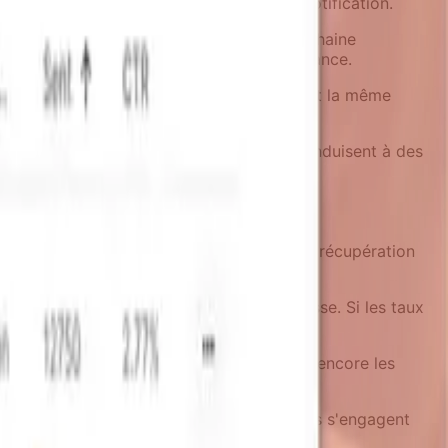
tion, pour déterminer la pertinence de la notification.
 fonctionnalités peuvent attendre la prochaine
sateurs peuvent les consulter à leur convenance.
c 5 mises à jour. Les utilisateurs obtiennent la même
ncipes de sélection de canal.
ctuel du produit. Des données obsolètes conduisent à des
ce permet une intervention pendant que la récupération
récède souvent les désabonnements en masse. Si les taux
notifications.
email, ou ignorer l'email tout en vérifiant encore les
ifications, même celles avec lesquelles ils s'engagent