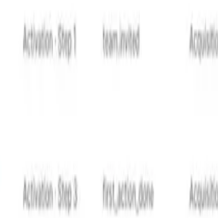
fournit des garde-fous. La gestion des préférences donne le
îches et une logique de livraison intelligente.
choses qui leur importent. Ils ont des objections à être noti
ion autour de ce principe, et la fatigue devient un non-pro
 utilisateurs reçoivent exactement ce dont ils ont besoin, q
devrait communiquer par lui-même
 marketing. Dans les entreprises orientées produit, ce sont 
oduit Notifizz et du martech au sens large. Si vous repérez
ampagnes de notifications