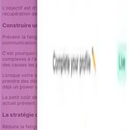
L'objectif est d'identifier la fatigue pendant que les uti
récupération devient beaucoup plus difficile.
Construire une architecture de notification résis
Prévenir la fatigue de notification nécessite une pensée 
communication et promouvoir la messagerie réfléchie.
C'est pourquoi nous avons construit Notifizz pour fonctio
complexes à l'avance, notre système d'enrichisseur récupè
des causes les plus communes de fatigue de notification 
Lorsque votre système de notification connaît le statut de 
prendre des décisions de livraison plus intelligentes. Un e
déjà un power user. Une annonce de fonctionnalité ne s'envo
Le petit coût de développement distribué d'écriture d'enri
actuel prévient des centaines de notifications non pertine
La stratégie de notification durable
Réduire la fatigue de notification ne consiste pas à envo