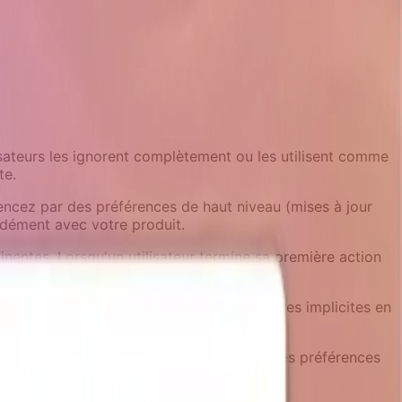
isateurs les ignorent complètement ou les utilisent comme
te.
ncez par des préférences de haut niveau (mises à jour
ndément avec votre produit.
entes. Lorsqu'un utilisateur termine sa première action
oposez des notifications d'engagement.
ication de sécurité, ajustez ses préférences implicites en
expérience par défaut si bien calibrée que les préférences