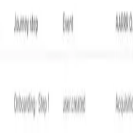
elles d'utilisation du produit, pas seulement la date d'inscrip
tifient des notifications push immédiates. Les annonces de
daires appartiennent au centre de notifications où les utili
ons séparées sur l'activité d'équipe, envoyez un digest ave
stratégie de notification multi-canal
couvre en détail les pri
ur le comportement utilisateur, les préférences et l'état a
ue.
abonnement
tilisateurs commencent à se désabonner. La détection préco
erture de notifications dans le temps. Un déclin graduel p
r un mois, enquêtez sur la pertinence et la fréquence des 
ver les notifications push mais continuer à s'engager avec l'
 canal, pas un désengagement général.
ant la fatigue prennent plus de temps pour répondre aux not
une réticence croissante à traiter les notifications.