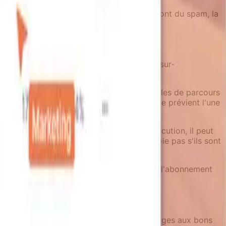
 mentalement décidé que vos notifications sont du spam, la
Le système lui-même devrait décourager la sur-
onisent les données et configurent des règles de parcours
notification s'exécute. Cette architecture prévient l'une
es obsolètes.
éférences en temps réel au moment de l'exécution, il peut
à niveau. Un conseil d'onboarding ne s'envoie pas s'ils sont
tion. Un enrichisseur qui vérifie le statut d'abonnement
s qui envoient naturellement les bons messages aux bons