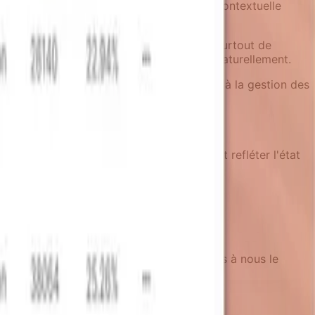
 contrôle aux utilisateurs. La livraison contextuelle
fiés des choses qui ne leur importent pas, surtout de
blème tandis que l'engagement s'améliore naturellement.
uand ils en ont besoin, sans avoir à penser à la gestion des
des surfaces produit centrales qui doivent refléter l'état
 un problème dans le contenu, n’hésitez pas à nous le