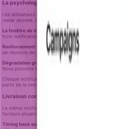
La psychologie de la prévention du désabonne
Les utilisateurs ne se réveillent pas en planifiant de désa
rester abonné. Comprendre ce processus de décision révèl
La fenêtre de deux semaines :
La plupart des désabonnem
trois notifications non pertinentes en succession rapide, i
Renforcement de valeur :
Incluez des rappels de valeur s
de réunions de statut à votre équipe ». Un email de pani
Dégradation gracieuse :
Lorsque les utilisateurs indiquen
Nous pouvons vous passer aux résumés hebdomadaires à la 
Chaque notification devrait répondre à la question implicit
partir de la notification elle-même, sans nécessiter d'expli
Livraison contextuelle : bon message, bon mome
La même notification peut sembler essentielle ou agaçante s
facteurs situationnels.
Timing basé sur l'activité :
N'envoyez pas de conseils d'o