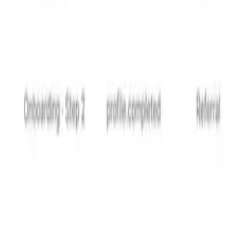
lisateurs sont encore récupérables. Une fois que quelqu'un a
tante à la fatigue
architecturale, pas seulement l'optimisation de campagne. 
nner différemment. Au lieu d'exiger que les équipes synchr
re les données métier en direct au moment exact où chaque 
: les messages non pertinents envoyés basés sur des donné
compte actuel d'un utilisateur, l'activité récente et les pr
mail d'expiration d'essai ne s'envoie pas s'ils ont déjà mis 
ie pas s'ils utilisent déjà cette fonctionnalité.
chisseurs rapporte des dividendes en pertinence de notifica
ntes dans le temps.
yer moins de messages. Il s'agit de construire des système