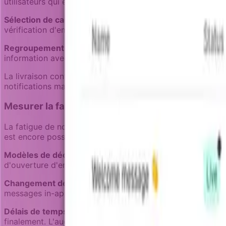
utilisateurs qui étaient actifs hier. Utilisez les données ré
Sélection de canal :
Les problèmes critiques de compte jus
vérification d'email de l'utilisateur. Les résumés hebdoma
Regroupement et résumé :
Au lieu d'envoyer 5 notificati
information avec moins d'interruption. Notre guide sur
la 
La livraison contextuelle nécessite des données fraîches s
notifications mal chronométrées qui contribuent à la fatig
Mesurer la fatigue avant qu'elle devienne dés
La fatigue de notification est mesurable avant que les u
est encore possible.
Modèles de déclin d'engagement :
Suivez les taux d'ouv
d'ouverture d'email hebdomadaire chutent de 40% à 20% su
Changement de canal :
Les utilisateurs pourraient désacti
messages in-app. Ceci indique une fatigue spécifique au
Délais de temps de réponse :
Les utilisateurs expériment
finalement. L'augmentation du temps d'action peut signaler 