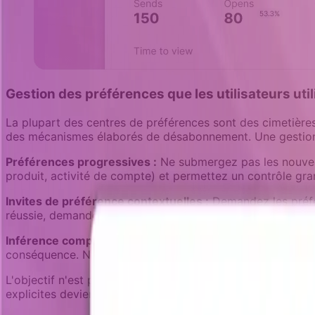
Gestion des préférences que les utilisateurs uti
La plupart des centres de préférences sont des cimetières
des mécanismes élaborés de désabonnement. Une gestion 
Préférences progressives :
Ne submergez pas les nouveau
produit, activité de compte) et permettez un contrôle gra
Invites de préférence contextuelles :
Demandez les préfér
réussie, demandez s'il veut des conseils pour les fonction
Inférence comportementale :
Si un utilisateur ignore sy
conséquence. N'attendez pas qu'ils configurent manuelleme
L'objectif n'est pas de donner aux utilisateurs un contrôle
explicites deviennent inutiles pour la plupart des utilisateu